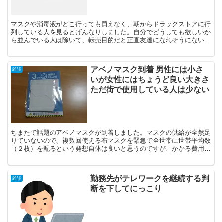
マスクや消毒液がどこ行っても買えなく、朝からドラックストアに行
列している人を見るとげんなりしました。自分でどうしても欲しいか
ら並んでいる人は除いて、転売目的だと正直友達になれそうにない。
かといってネットだと、システムを組んで、購入可能になっ...
アベノマスク到着 男性には小さ
雑談
いが女性にはちょうど良い大きさ
ただ街で使用している人は少ない
ちまたで話題のアベノマスクが到着しました。マスクの供給が全然足
りていないので、複数回使える布マスクを緊急で全世帯に世帯平均数
（２枚）を配るという発想自体は良いと思うのですが、かかる費用と
その供給会社の公開をめぐるごたごたはちょっとどうかと思...
勤務先がテレワークを継続する判
雑談
断を下してにっこり