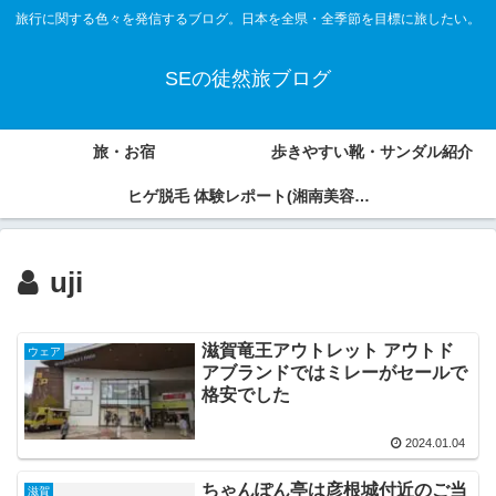
旅行に関する色々を発信するブログ。日本を全県・全季節を目標に旅したい。
SEの徒然旅ブログ
旅・お宿
歩きやすい靴・サンダル紹介
ヒゲ脱毛 体験レポート(湘南美容外
科、アオバクリニック)
uji
滋賀竜王アウトレット アウトド
ウェア
アブランドではミレーがセールで
格安でした
2024.01.04
ちゃんぽん亭は彦根城付近のご当
滋賀