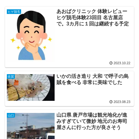
あおばクリニック 体験レビュー
ヒゲ脱毛
ヒゲ脱毛体験23回目 名古屋店
で。3カ月に１回は継続する予定
2023.10.22
いかの活き造り 大和 で呼子の烏
佐賀
賊を食べる 非常に美味でした
2023.08.23
山口県 唐戸市場は観光地化が進
山口
みすぎていて微妙 地元のお寿司
屋さんに行った方が良さそう