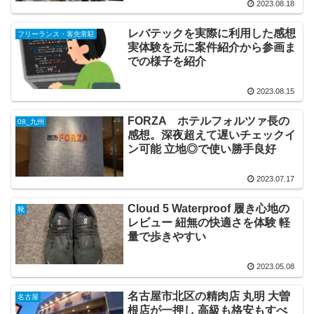
2023.08.18
レバテックを実際に利用した感想
フリーランス・客先常駐
実体験を元に案件紹介から参画ま
での様子を紹介
2023.08.15
FORZA ホテルフォルツァ長の
08_九州
感想。深夜超えて遅いチェックイ
ン可能 立地◎で使い勝手良好
2023.07.17
Cloud 5 Waterproof 履き心地の
靴
レビュー 紐無の快適さを体験 軽
量で歩きやすい
2023.05.08
名古屋市北区の精肉店 丸明 大曽
名古屋
根店が一押し 高級も格安もすべ