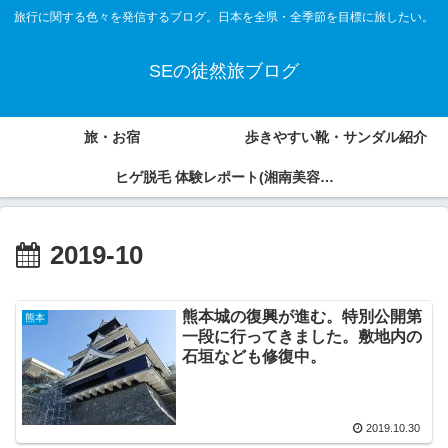
旅行に関する色々を発信するブログ。日本を全県・全季節を目標に旅したい。
SEの徒然旅ブログ
旅・お宿
歩きやすい靴・サンダル紹介
ヒゲ脱毛 体験レポート(湘南美容外
科、アオバクリニック)
2019-10
熊本城の復興が進む。特別公開第
熊本
一段に行ってきました。敷地内の
石垣なども修復中。
2019.10.30