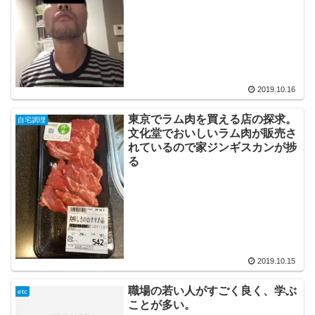
2019.10.16
東京でラム肉を買える店の探求。
自宅調理
文化堂でおいしいラム肉が販売さ
れているので家ジンギスカンが捗
る
2019.10.15
職場の若い人がすごく良く、学ぶ
etc
ことが多い。