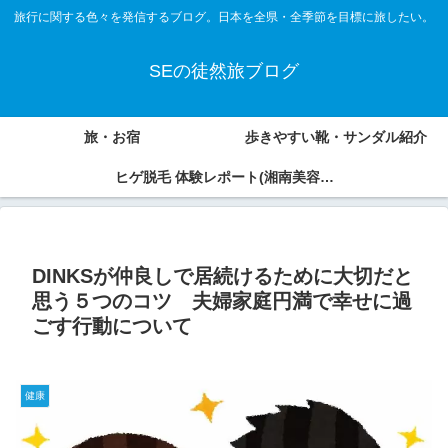
旅行に関する色々を発信するブログ。日本を全県・全季節を目標に旅したい。
SEの徒然旅ブログ
旅・お宿
歩きやすい靴・サンダル紹介
ヒゲ脱毛 体験レポート(湘南美容外
科、アオバクリニック)
DINKSが仲良しで居続けるために大切だと
思う５つのコツ 夫婦家庭円満で幸せに過
ごす行動について
健康