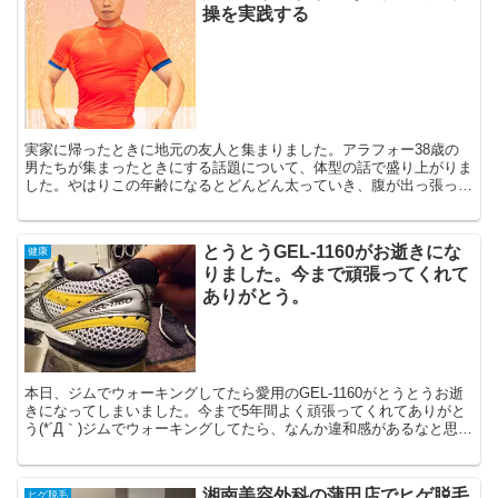
操を実践する
実家に帰ったときに地元の友人と集まりました。アラフォー38歳の
男たちが集まったときにする話題について、体型の話で盛り上がりま
した。やはりこの年齢になるとどんどん太っていき、腹が出っ張って
きます。やっぱり、みんな運動が不足していることを痛感し...
とうとうGEL-1160がお逝きにな
健康
りました。今まで頑張ってくれて
ありがとう。
本日、ジムでウォーキングしてたら愛用のGEL-1160がとうとうお逝
きになってしまいました。今まで5年間よく頑張ってくれてありがと
う(*´Д｀)ジムでウォーキングしてたら、なんか違和感があるなと思っ
ていたところ・・・、底がめくれてしまいまし...
湘南美容外科の蒲田店でヒゲ脱毛
ヒゲ脱毛