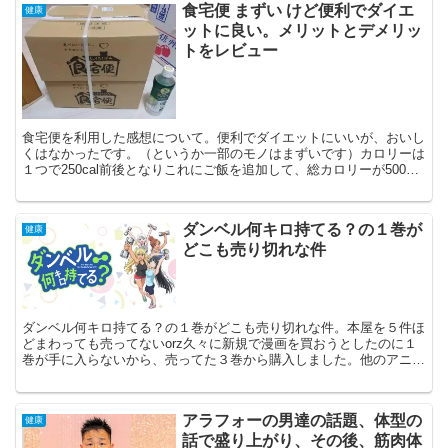
食宅便 まずい けど便利でダイエ
健康
ットに良い。メリットとデメリッ
トをレビュー
食宅便を利用した感想について。便利でダイエットにいいが、おいし
くはなかったです。（というか一部のモノはまずいです）カロリーは
１つで250cal前後となりこれにご飯を追加して、総カロリーが500cal
前後なので、ダイエット中の晩御飯として優秀...
ダンベル何キロ持てる？の１巻が
健康
どこも売り切れな件
ダンベル何キロ持てる？の１巻がどこも売り切れな件。本屋を５件ほ
どまわっても売ってないorz久々に新規で漫画を買おうとしたのに１
巻が手に入らないから、売ってた３巻から購入しました。他のアニメ
化した漫画のやつより、売り切れ具合がひどいので、結構...
アラフォーの男達の話題、体型の
健康
話で盛り上がり、その後、筋肉体