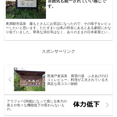
雰囲気も統一されていい感じで
す。
奥満願寺温泉 藤もとさんにお世話になったので、その様子をレビュ
ーしたいと思います。たたずまいは私の田舎にあるとある豪邸にかな
り似ていました。華美な演出等はなく、ありのままの日本家屋という
感じがします。お宿のコンセプトもそのように統一されてい...
スポンサーリンク
尾瀬戸倉温泉 展望の湯 ふきあげの口
コミレビュー。料理が工夫されている大
満足な高コスパ旅館
アラフォー(38歳)になって感じる体力の
衰えや色々な機能低下や変わらないも
の。