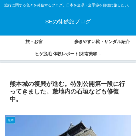
旅行に関する色々を発信するブログ。日本を全県・全季節を目標に旅したい。
SEの徒然旅ブログ
旅・お宿
歩きやすい靴・サンダル紹介
ヒゲ脱毛 体験レポート(湘南美容外
科、アオバクリニック)
熊本城の復興が進む。特別公開第一段に行
ってきました。敷地内の石垣なども修復
中。
熊本