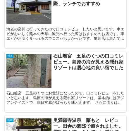
際、ランチでおすすめ
海老の宮川に行ってきたので口コミレビューしたいと思います。車エ
ビがおいしく熊本の天草に観光へ行った際はおすすめのお店です。車
エビがお安く食べれるのでコスパもよかったです。亀川店は混んでい
るので、熊本市に向かう途中にある志柿店の方が駐車場も広...
石山離宮 五足のくつの口コミレ
熊本
ビュー。島原の海が見える隠れ家
リゾートは居心地の良い宿でした
石山離宮 五足のくつにお世話になったので、口コミレビューをした
いと思います。島原の海が見える隠れ家リゾートは、基本的にはアジ
アンテイストで、非日常感がばっちり味わえます。 さらに周りは宿
泊する部屋も含めて自然に囲まれており、都会の喧騒とは...
奥満願寺温泉 藤もと レビュ
熊本
ー。田舎の豪邸で癒されました。