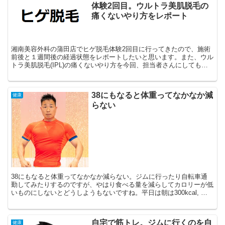
体験2回目。ウルトラ美肌脱毛の
痛くないやり方をレポート
湘南美容外科の蒲田店でヒゲ脱毛体験2回目に行ってきたので、施術
前後と１週間後の経過状態をレポートしたいと思います。また、ウル
トラ美肌脱毛(IPL)の痛くないやり方を今回、担当者さんにしてもら
ったので、それを説明したいと思います。これをするこ...
38にもなると体重ってなかなか減
健康
らない
38にもなると体重ってなかなか減らない。ジムに行ったり自転車通
勤してみたりするのですが、やはり食べる量を減らしてカロリーが低
いものにしないとどうしようもないですね。平日は朝は300kcal, 昼
は500kcal、晩は700calでプロテイン...
自宅で筋トレ。ジムに行くのを自
健康