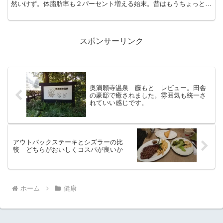
然いけず。体脂肪率も２パーセント増える始末。昔はもうちょっと直
りが早かったと思うのですが、３８歳にもなると、体が...
スポンサーリンク
奥満願寺温泉 藤もと レビュー。田舎
の豪邸で癒されました。雰囲気も統一さ
れていい感じです。
アウトバックステーキとシズラーの比
較 どちらがおいしくコスパが良いか
ホーム
健康