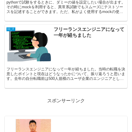
pythonで試験をするときに、ダミーの値を設定したい場合が出ます。
その時にmockを利用すると、異常系試験でもスムーズにテストソー
スを記述することができます。ただ、私がよく使用するmockの使用
方法が検索してもひとまとめになっていなく探す...
フリーランスエンジニアになって
03_IT
一年が経ちました
フリーランスエンジニアになって一年が経ちました。当時の転職を決
意したポイントと現在はどうなったかについて、振り返ろうと思いま
す。去年の自分転職前は500人規模のユーザ企業のエンジニアとして
所属し、社員何人、パートナーさん何人かで客先に常駐し...
スポンサーリンク