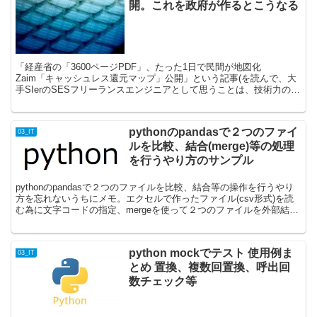
開。これを政府が作るとこうなる
「経産省の「3600ページPDF」、たった1日で民間が地図化
Zaim「キャッシュレス還元マップ」公開」という記事(を読んで、大
手SIerのSESフリーランスエンジニアとして思うことは、技術力の高
さと スピード 感がすごいという尊敬の念と、...
pythonのpandasで２つのファイ
03_IT
ルを比較、結合(merge)等の処理
を行うやり方のサンプル
pythonのpandasで２つのファイルを比較、結合等の操作を行うやり
方を忘れないうちにメモ。エクセルで作ったファイル(csv形式)を読
む為に文字コードの指定、mergeを使って２つのファイルを外部結
合、内部データの比較方法、列の新規追加...
python mockでテスト 使用例ま
03_IT
とめ 置換、複数回置換、呼出回
数チェック等