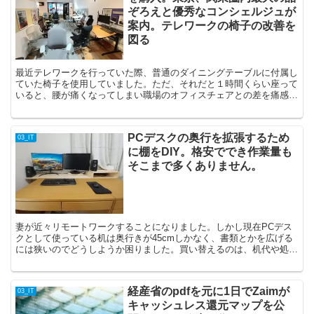
ぞろえと優秀なコンシェルジュが
案内。テレワークの椅子の改善を
図る
最近テレワークを行っていた際、普通のダイニングテーブルに付属し
ていた椅子を使用していました。ただ、それだと１時間くらい座って
いると、腰が痛くなってしまい職場のオフィスチェアとの差を痛感し
ました。そこで、前から欲しかった本格的なオフィスチェア...
PCデスクの奥行を拡張するため
03_IT
に棚をDIY。格安ででき作業量も
そこまで多くありません。
妻が近々リモートワークすることになりました。しかし現在PCデス
クとして使っている机は奥行きが45cmしかなく、書類とかを広げる
には狭いのでどうしようか困りました。買い替えるのは、机代や処分
代などで結構お値段がかかったため、結局DIYで拡張す...
経産省のpdfを元に1日でZaimが
03_IT
キャッシュレス還元マップを公