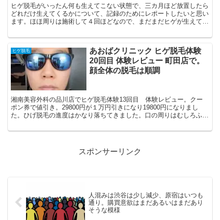
ヒゲ脱毛がいったん何も生えてこない状態で、三カ月ほど放置したら
どれだけ生えてくるかについて、記録のためにレポートしたいと思い
ます。ほほ周りは施術して４回ほどなので、まだまだヒゲが生えてき
ました。後は口角の箇所から生えてきます。こちらは脱毛し...
あおばクリニック ヒゲ脱毛体験
ヒゲ脱毛
20回目 体験レビュー 町田店で。
顔全体の脱毛は順調
湘南美容外科の品川店でヒゲ脱毛体験13回目 体験レビュー。クー
ポン券で値引き。29800円が１万円引きになり19800円になりまし
た。ひげ脱毛の進度はかなり落ちてきました。口の周りはむしろふえ
ているように見えます。
スポンサーリンク
人混みは渋谷は少し減少、原宿はいつも
通り。購買意欲はまだあるいはまだあり
そうな模様