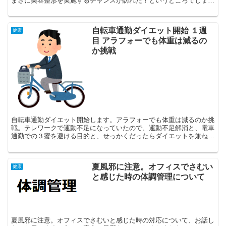
まさに美容整形を実施するチャンスが訪れた！というところでしょう
か。そのため、ヒゲ脱毛の予約を行おうと思ったのですが、...
自転車通勤ダイエット開始 １週
健康
目 アラフォーでも体重は減るの
か挑戦
自転車通勤ダイエット開始します。アラフォーでも体重は減るのか挑
戦。テレワークで運動不足になっていたので、運動不足解消と、電車
通勤での３蜜を避ける目的と、せっかくだったらダイエットを兼ね
て、体重マイナス５kg、体脂肪率マイナス5%を目標にやっ...
夏風邪に注意。オフィスでさむい
健康
と感じた時の体調管理について
夏風邪に注意。オフィスでさむいと感じた時の対応について、お話し