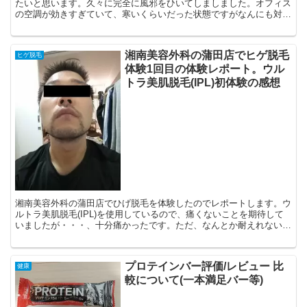
たいと思います。久々に完全に風邪をひいてしましました。オフィス
の空調が効きすぎていて、寒いくらいだった状態ですがなんにも対策
をせずそのままでいたら、のどが痛いし頭も痛い、、、やら...
湘南美容外科の蒲田店でヒゲ脱毛
ヒゲ脱毛
体験1回目の体験レポート。ウル
トラ美肌脱毛(IPL)初体験の感想
湘南美容外科の蒲田店でひげ脱毛を体験したのでレポートします。ウ
ルトラ美肌脱毛(IPL)を使用しているので、痛くないことを期待して
いましたが・・・、十分痛かったです。ただ、なんとか耐えれないこ
ともないので、麻酔とかはなしで続けていこうと思いま...
プロテインバー評価/レビュー 比
健康
較について(一本満足バー等)