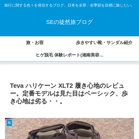
旅行に関する色々を発信するブログ。日本を全県・全季節を目標に旅したい。
SEの徒然旅ブログ
旅・お宿
歩きやすい靴・サンダル紹介
ヒゲ脱毛 体験レポート(湘南美容外
科、アオバクリニック)
Teva ハリケーン XLT2 履き心地のレビュ
ー。定番モデルは見た目はベーシック、歩
き心地は劣る・・。
靴