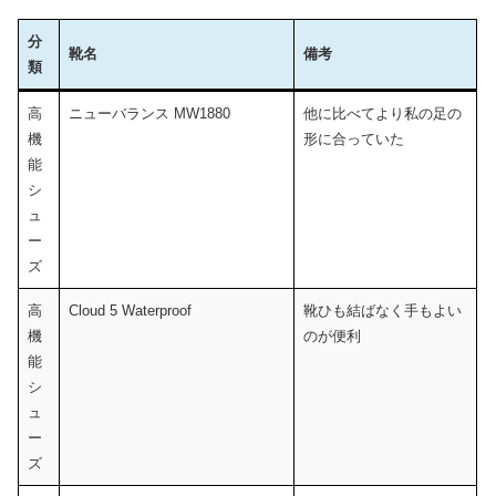
分
靴名
備考
類
分
靴名
備考
高
ニューバランス MW1880
他に比べてより私の足の
類
機
形に合っていた
能
シ
ュ
ー
ズ
高
Cloud 5 Waterproof
靴ひも結ばなく手もよい
機
のが便利
能
シ
ュ
ー
ズ