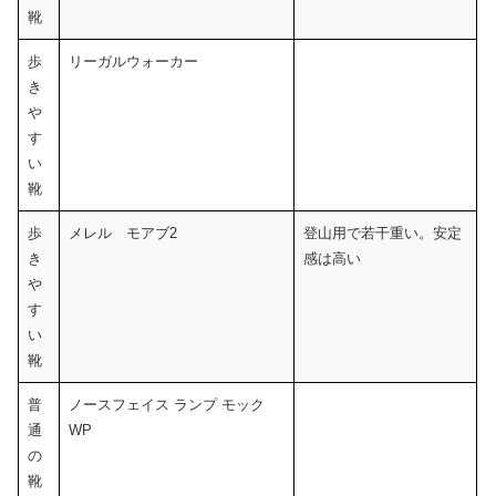
靴
歩
リーガルウォーカー
き
や
す
い
靴
歩
メレル モアブ2
登山用で若干重い。安定
き
感は高い
や
す
い
靴
普
ノースフェイス ランプ モック
通
WP
の
靴