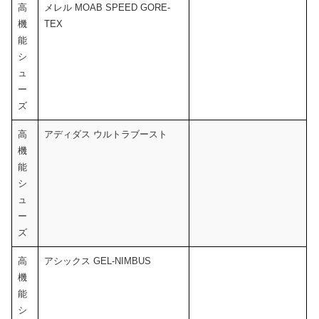
高
メレル MOAB SPEED GORE-
機
TEX
能
シ
ュ
ー
ズ
高
アディダス ウルトラブースト
機
能
シ
ュ
ー
ズ
高
アシックス GEL-NIMBUS
機
能
シ