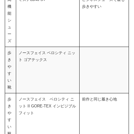
機
歩きやすい
能
シ
ュ
ー
ズ
歩
ノースフェイス ベロシティ ニッ
き
ト ゴアテックス
や
す
い
靴
歩
ノースフェイス ベロシティ ニ
前作と同じ履き心地
き
ット II GORE-TEX インビジブル
や
フィット
す
い
靴