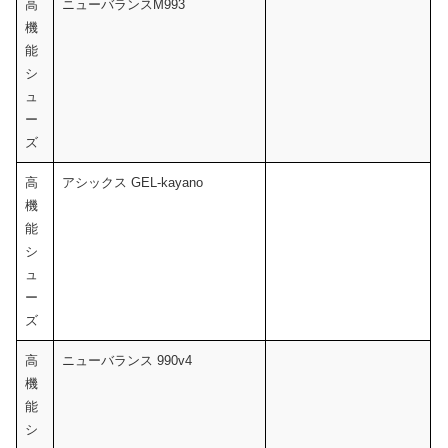
高
ニューバランスM993
機
能
シ
ュ
ー
ズ
高
アシックス GEL-kayano
機
能
シ
ュ
ー
ズ
高
ニューバランス 990v4
機
能
シ