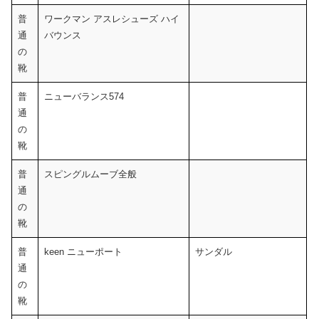
普
ワークマン アスレシューズ ハイ
通
バウンス
の
靴
普
ニューバランス574
通
の
靴
普
スピングルムーブ全般
通
の
靴
普
keen ニューポート
サンダル
通
の
靴