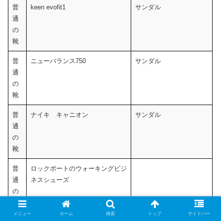
普
keen evofit1
サンダル
通
の
靴
普
ニューバランス750
サンダル
通
の
靴
普
ナイキ キャニオン
サンダル
通
の
靴
普
ロックポートのウォーキングビジ
通
ネスシューズ
の
靴
メニュー
ホーム
検索
トップ
サイドバー