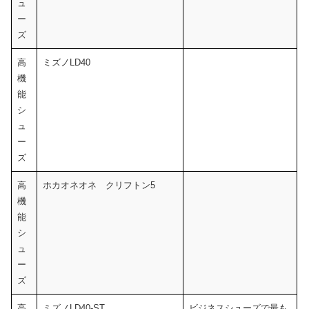
ュ
ー
ズ
高
ミズノLD40
機
能
シ
ュ
ー
ズ
高
ホカオネオネ クリフトン5
機
能
シ
ュ
ー
ズ
高
ミズノLD40-ST
ビジネスシューズで最も