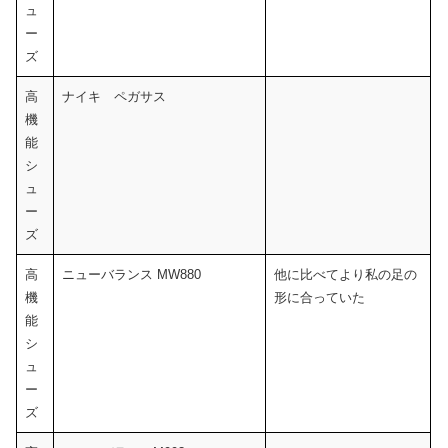
ュ
ー
ズ
高
ナイキ ペガサス
機
能
シ
ュ
ー
ズ
高
ニューバランス MW880
他に比べてより私の足の
機
形に合っていた
能
シ
ュ
ー
ズ