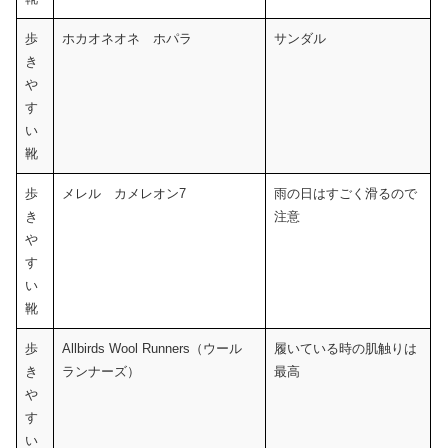
歩
ホカオネオネ ホパラ
サンダル
き
や
す
い
靴
歩
メレル カメレオン7
雨の日はすごく滑るので
き
注意
や
す
い
靴
歩
Allbirds Wool Runners（ウール
履いている時の肌触りは
き
ランナーズ）
最高
や
す
い