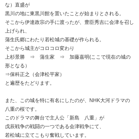
な）直盛が
黒川の地に東黒川館を置いたことが始まりとされる。
そこから伊達政宗の手に渡ったが、豊臣秀吉に会津を召し
上げられ、
蒲生氏郷にわたり若松城の基礎が作られる。
そこから城主がコロコロ変わり
上杉景勝 ⇒ 蒲生家 ⇒ 加藤嘉明(ここで現在の城の
形となる）
⇒保科正之（会津松平家）
と遍歴をたどります。
また、この城を特に有名にしたのが、NHK大河ドラマの
八重の桜です。
このドラマの舞台で主人公「新島 八重」が
戊辰戦争の戦闘の一つである会津戦争にて、
若松城に立てこもり奮戦しています。