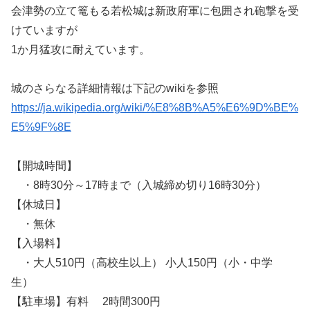
会津勢の立て篭もる若松城は新政府軍に包囲され砲撃を受
けていますが
1か月猛攻に耐えています。
城のさらなる詳細情報は下記のwikiを参照
https://ja.wikipedia.org/wiki/%E8%8B%A5%E6%9D%BE%
E5%9F%8E
【開城時間】
・8時30分～17時まで（入城締め切り16時30分）
【休城日】
・無休
【入場料】
・大人510円（高校生以上） 小人150円（小・中学
生）
【駐車場】有料 2時間300円